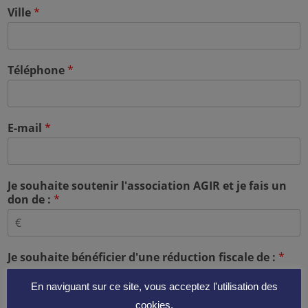
Ville
*
Téléphone
*
E-mail
*
Je souhaite soutenir l'association AGIR et je fais un
don de :
*
Je souhaite bénéficier d'une réduction fiscale de :
*
66% sur mon impôt sur le revenu
En naviguant sur ce site, vous acceptez l'utilisation des
75% sur mon impôt sur la fortune immobilière
cookies.