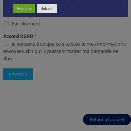
Mode de paiement
*
Accepter
Refuser
Par chèque à l'ordre de AGIR
Par virement
Accord RGPD
*
Je consens à ce que ce site stocke mes informations
envoyées afin qu’ils puissent traiter ma demande de
don
ENVOYER
Retour à l'accueil