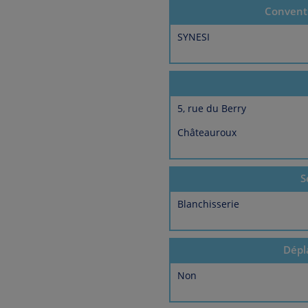
Conventi
SYNESI
5, rue du Berry
Châteauroux
S
Blanchisserie
Dépl
Non