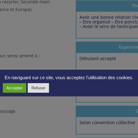
e à recycler, Seconde main
Pr
rance et Europe)
Avoir une bonne relation cli
– Etre organisé – Etre ponctu
– Avoir le sens de l’anticipa
Expérie
ous serez amené à :
Débutant accepté
En naviguant sur ce site, vous acceptez l'utilisation des cookies.
Format
 ou peausserie
Accepter
Refuser
Aucune exigée
S
epassage
Selon convention collective