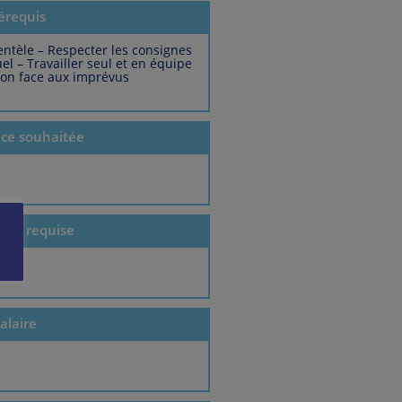
érequis
entèle – Respecter les consignes
el – Travailler seul et en équipe
tion face aux imprévus
nce souhaitée
ion requise
alaire