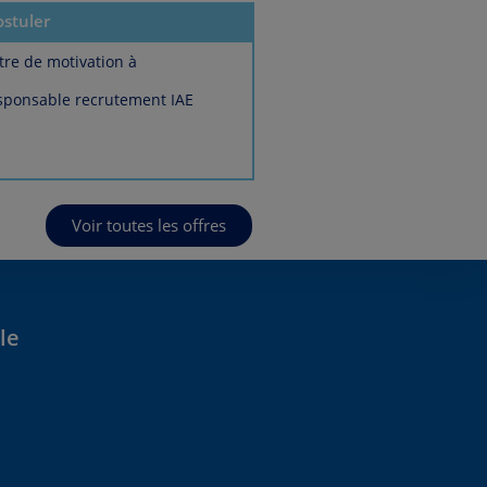
ostuler
tre de motivation à
sponsable recrutement IAE
Voir toutes les offres
le