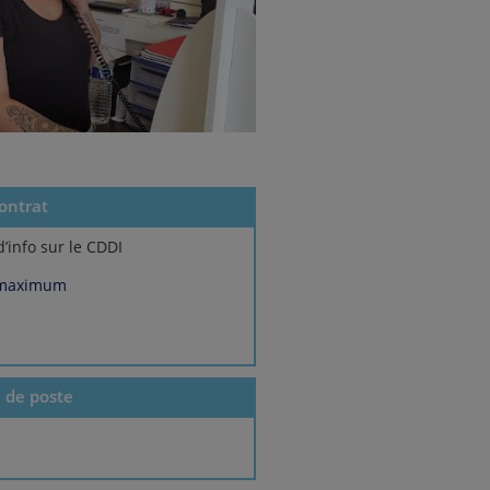
ontrat
d’info sur le CDDI
 maximum
e de poste