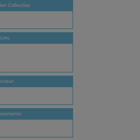
on Collective
Lieu
ecteur
acements